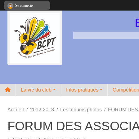
Panneau de gestion des cookies
Se connecter
La vie du club
Infos pratiques
Compétitio
Accueil
2012-2013
Les albums photos
FORUM DES 
FORUM DES ASSOCIA