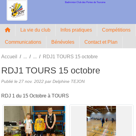
Badminton Club des Portes de Touraine
Panneau de gestion des cookies
La vie du club
Infos pratiques
Compétitions
Communications
Bénévoles
Contact et Plan
Accueil
RDJ1 TOURS 15 octobre
RDJ1 TOURS 15 octobre
Publié le
27 nov. 2022
par Delphine TEJON
RDJ 1 du 15 Octobre à TOURS