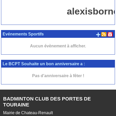
alexisborn
+ d'
Evénements Sportifs
Aucun évènement à afficher.
Le BCPT Souhaite un bon anniversaire a :
Pas d'anniversaire à fêter !
BADMINTON CLUB DES PORTES DE
TOURAINE
Mairie de Chateau-Renault