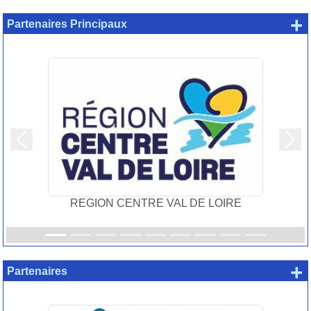
+
Partenaires Principaux
Précedent
Suiv
REGION CENTRE VAL DE LOIRE
+
Partenaires