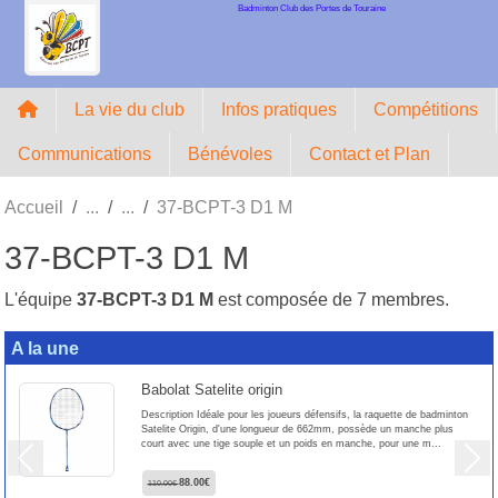
Badminton Club des Portes de Touraine
Panneau de gestion des cookies
La vie du club
Infos pratiques
Compétitions
Communications
Bénévoles
Contact et Plan
Accueil
37-BCPT-3 D1 M
37-BCPT-3 D1 M
L'équipe
37-BCPT-3 D1 M
est composée de 7 membres.
A la une
Babolat Satelite origin
Description Idéale pour les joueurs défensifs, la raquette de badminton
Satelite Origin, d'une longueur de 662mm, possède un manche plus
court avec une tige souple et un poids en manche, pour une m...
Previous
Next
88.00€
110.00€