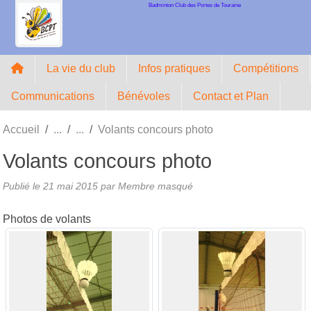
Badminton Club des Portes de Touraine
Panneau de gestion des cookies
La vie du club
Infos pratiques
Compétitions
Communications
Bénévoles
Contact et Plan
Accueil
Volants concours photo
Volants concours photo
Publié le
21 mai 2015
par Membre masqué
Photos de volants