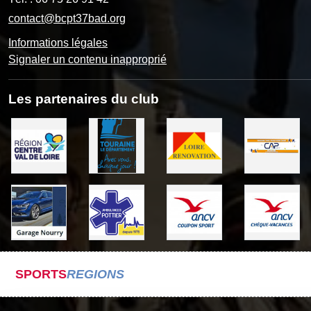
contact@bcpt37bad.org
Informations légales
Signaler un contenu inapproprié
Les partenaires du club
SPORTS
REGIONS