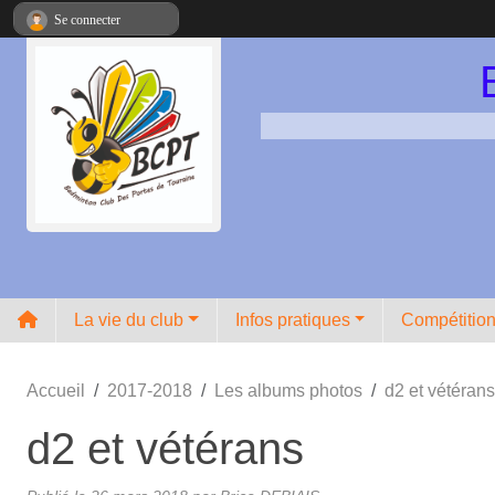
Panneau de gestion des cookies
Se connecter
La vie du club
Infos pratiques
Compétitio
Accueil
2017-2018
Les albums photos
d2 et vétérans
d2 et vétérans