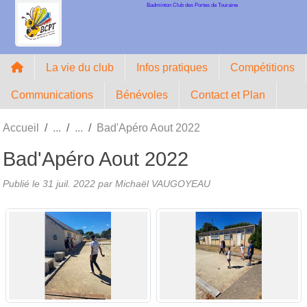
Badminton Club des Portes de Touraine
Panneau de gestion des cookies
La vie du club
Infos pratiques
Compétitions
Communications
Bénévoles
Contact et Plan
Accueil
Bad'Apéro Aout 2022
Bad'Apéro Aout 2022
Publié le
31 juil. 2022
par Michaël VAUGOYEAU