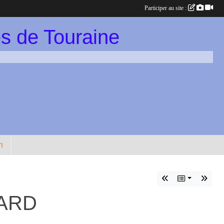
Participer au site :
s de Touraine
n
HARD