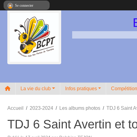
Panneau de gestion des cookies
Se connecter
La vie du club
Infos pratiques
Compétitio
Accueil
2023-2024
Les albums photos
TDJ 6 Saint 
TDJ 6 Saint Avertin e