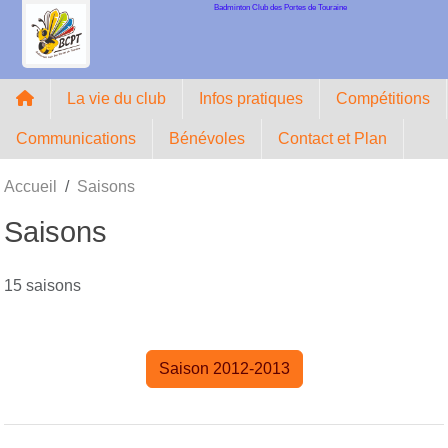
Badminton Club des Portes de Touraine
Panneau de gestion des cookies
La vie du club
Infos pratiques
Compétitions
Communications
Bénévoles
Contact et Plan
Accueil
Saisons
Saisons
15 saisons
Saison 2012-2013