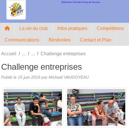
Badminton Club des Portes de Touraine
Panneau de gestion des cookies
La vie du club
Infos pratiques
Compétitions
Communications
Bénévoles
Contact et Plan
Accueil
Challenge entreprises
Challenge entreprises
Publié le
15 juin 2019
par Michaël VAUGOYEAU