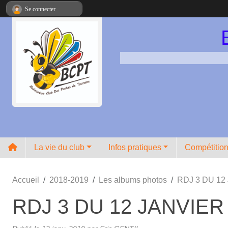
Panneau de gestion des cookies
Se connecter
La vie du club
Infos pratiques
Compétitio
Accueil
2018-2019
Les albums photos
RDJ 3 DU 12
RDJ 3 DU 12 JANVIER